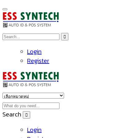
Login
Register
Search
Login