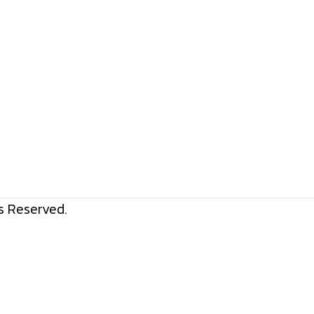
ไทย
รวม
ทุก
รุ่น
ยอด
นิยม
ราคา
โปรโมชัน
s Reserved.