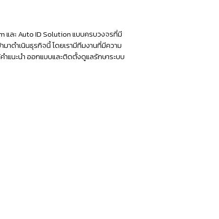
ความ
ร้อน
ไม่
tem และ Auto ID Solution แบบครบวงจรที่มี
ต้อง
มาดำเนินธุรกิจนี้ โดยเรามีทีมงานที่มีความ
ห้คำแนะนำ ออกแบบและติดตั้งดูแลรักษาระบบ
ใช้
หมึก
พิมพ์
ใบ
ปะ
หน้า
Lazada
Shopee
ทุก
ขนส่ง
ใน