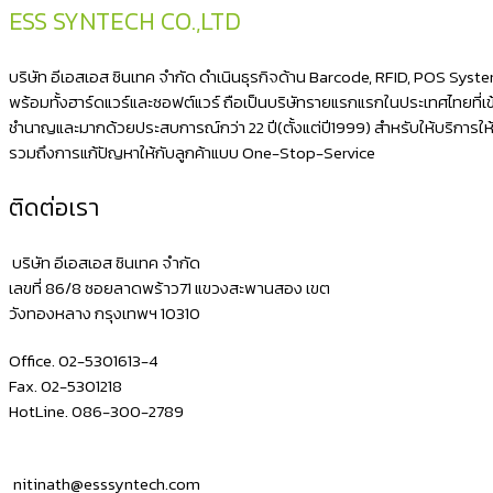
ESS SYNTECH CO.,LTD
บริษัท อีเอสเอส ซินเทค จำกัด ดำเนินธุรกิจด้าน Barcode, RFID, POS Sys
พร้อมทั้งฮาร์ดแวร์และซอฟต์แวร์ ถือเป็นบริษัทรายแรกแรกในประเทศไทยที่เข้า
ชำนาญและมากด้วยประสบการณ์กว่า 22 ปี(ตั้งแต่ปี1999) สำหรับให้บริการใ
รวมถึงการแก้ปัญหาให้กับลูกค้าแบบ One-Stop-Service
ติดต่อเรา
บริษัท อีเอสเอส ซินเทค จำกัด
เลขที่ 86/8 ซอยลาดพร้าว71 แขวงสะพานสอง เขต
วังทองหลาง กรุงเทพฯ 10310
Office. 02-5301613-4
Fax. 02-5301218
HotLine. 086-300-2789
nitinath@esssyntech.com