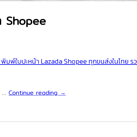
้า Shopee
มึก พิมพ์ใบปะหน้า Lazada Shopee ทุกขนส่งในไทย ร
เครื่องพิมพ์
เค …
Continue reading
→
ใบ
ปะ
หน้า
ระบบ