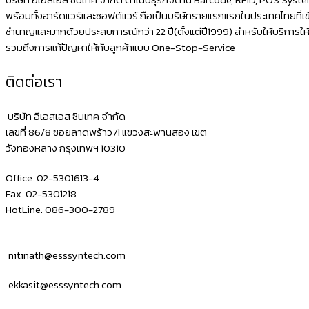
บริษัท อีเอสเอส ซินเทค จำกัด ดำเนินธุรกิจด้าน Barcode, RFID, POS Sys
พร้อมทั้งฮาร์ดแวร์และซอฟต์แวร์ ถือเป็นบริษัทรายแรกแรกในประเทศไทยที่เข้า
ชำนาญและมากด้วยประสบการณ์กว่า 22 ปี(ตั้งแต่ปี1999) สำหรับให้บริการใ
รวมถึงการแก้ปัญหาให้กับลูกค้าแบบ One-Stop-Service
ติดต่อเรา
บริษัท อีเอสเอส ซินเทค จำกัด
เลขที่ 86/8 ซอยลาดพร้าว71 แขวงสะพานสอง เขต
วังทองหลาง กรุงเทพฯ 10310
Office. 02-5301613-4
Fax. 02-5301218
HotLine. 086-300-2789
nitinath@esssyntech.com
ekkasit@esssyntech.com