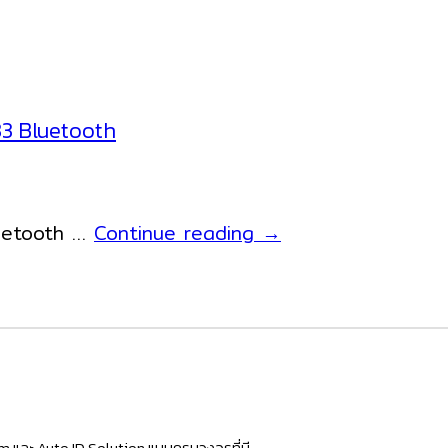
33 Bluetooth
พิมพ์
Bluetooth …
Continue reading
→
สลิป
จาก
ระบบ
Android
ได้
จาก
เครื่อง