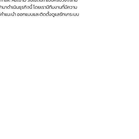
tem และ Auto ID Solution แบบครบวงจรที่มี
ECH433
มาดำเนินธุรกิจนี้ โดยเรามีทีมงานที่มีความ
ห้คำแนะนำ ออกแบบและติดตั้งดูแลรักษาระบบ
Bluetooth