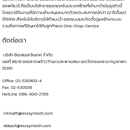
ซอฟต์แวร์ ถือเป็นบริษัทรายแรกแรกในประเทศไทยที่เข้ามาดำเนินธุรกิจนี้
ฉลาก
โดยเรามีทีมงานที่มีความชำนาญและมากด้วยประสบการณ์กว่า 22 ปี(ตั้งแต่
Bluetooth
ปี1999) สำหรับให้บริการให้คำแนะนำ ออกแบบและติดตั้งดูแลรักษาระบบ
NITA
รวมถึงการแก้ปัญหาให้กับลูกค้าแบบ One-Stop-Service
L58D
ติดต่อเรา
บริษัท อีเอสเอส ซินเทค จำกัด
เลขที่ 86/8 ซอยลาดพร้าว71 แขวงสะพานสอง เขตวังทองหลาง กรุงเทพฯ
10310
Office. 02-5301613-4
Fax. 02-5301218
HotLine. 086-300-2789
nitinath@esssyntech.com
ekkasit@esssyntech.com