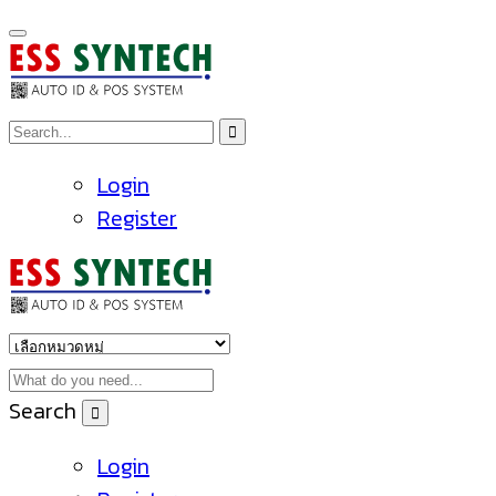
Login
Register
Search
Login