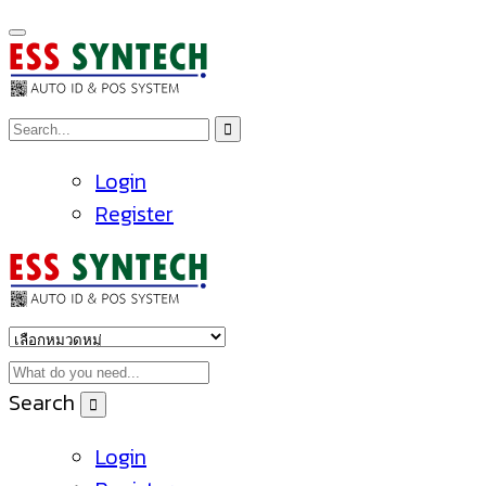
Login
Register
Search
Login