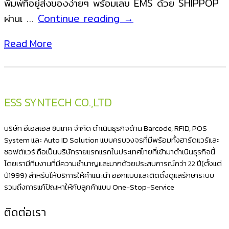
พิมพ์ที่อยู่ส่งของง่ายๆ พร้อมเลข EMS ด้วย SHIPPOP
พิมพ์
ผ่านเ …
Continue reading
→
ชื่อ
Read More
ที่
อยู่
ส่ง
ของ
ESS SYNTECH CO.,LTD
Shippop
ด้วย
บริษัท อีเอสเอส ซินเทค จำกัด ดำเนินธุรกิจด้าน Barcode, RFID, POS
เครื่อง
System และ Auto ID Solution แบบครบวงจรที่มีพร้อมทั้งฮาร์ดแวร์และ
ซอฟต์แวร์ ถือเป็นบริษัทรายแรกแรกในประเทศไทยที่เข้ามาดำเนินธุรกิจนี้
พิมพ์
โดยเรามีทีมงานที่มีความชำนาญและมากด้วยประสบการณ์กว่า 22 ปี(ตั้งแต่
สติ
ปี1999) สำหรับให้บริการให้คำแนะนำ ออกแบบและติดตั้งดูแลรักษาระบบ
ก
รวมถึงการแก้ปัญหาให้กับลูกค้าแบบ One-Stop-Service
เกอร์
ติดต่อเรา