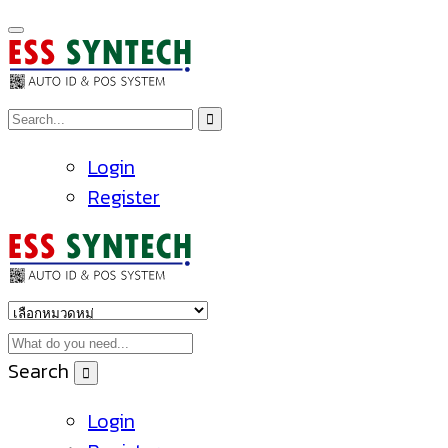
Login
Register
Search
Login