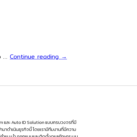
PDT8B
งง …
Continue reading
→
เครื่อง
นับ
สต๊อก
ส่ง
ข้อมูล
เข้า
Excel
tem และ Auto ID Solution แบบครบวงจรที่มี
มาดำเนินธุรกิจนี้ โดยเรามีทีมงานที่มีความ
ห้คำแนะนำ ออกแบบและติดตั้งดูแลรักษาระบบ