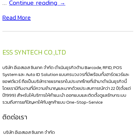
MAKEN
…
Continue reading
→
EK300
Read More
แบบ
3
ช่อง
แบงค์
ESS SYNTECH CO.,LTD
ลิ้น
ชัก
บริษัท อีเอสเอส ซินเทค จำกัด ดำเนินธุรกิจด้าน Barcode, RFID, POS
เก็บ
System และ Auto ID Solution แบบครบวงจรที่มีพร้อมทั้งฮาร์ดแวร์และ
ซอฟต์แวร์ ถือเป็นบริษัทรายแรกแรกในประเทศไทยที่เข้ามาดำเนินธุรกิจนี้
เงิน
โดยเรามีทีมงานที่มีความชำนาญและมากด้วยประสบการณ์กว่า 22 ปี(ตั้งแต่
ลิ้น
ปี1999) สำหรับให้บริการให้คำแนะนำ ออกแบบและติดตั้งดูแลรักษาระบบ
ชัก
รวมถึงการแก้ปัญหาให้กับลูกค้าแบบ One-Stop-Service
เก็บ
ติดต่อเรา
เงินสด
ลิ้น
บริษัท อีเอสเอส ซินเทค จำกัด