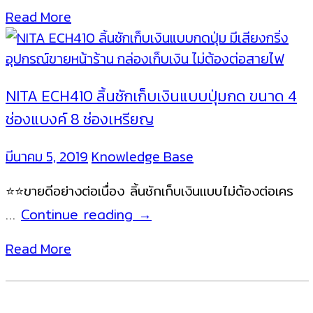
ECH433
Read More
ลิ้น
ชัก
เก็บ
เงิน
NITA ECH410 ลิ้นชักเก็บเงินแบบปุ่มกด ขนาด 4
พร้อม
ช่องแบงค์ 8 ช่องเหรียญ
เครื่องพิมพ์
ใบ
มีนาคม 5, 2019
Knowledge Base
เสร็จ
⭐️⭐️ขายดีอย่างต่อเนื่อง ลิ้นชักเก็บเงินแบบไม่ต้องต่อเคร
ใน
ตัว
NITA
…
Continue reading
→
แบบ
ECH410
Read More
Bluetooth
ลิ้น
รองรับ
ชัก
Android
เก็บ