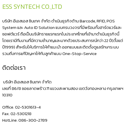
เงิน
ESS SYNTECH CO.,LTD
แบบ
ปุ่ม
บริษัท อีเอสเอส ซินเทค จำกัด ดำเนินธุรกิจด้าน Barcode, RFID, POS
กด
System และ Auto ID Solution แบบครบวงจรที่มีพร้อมทั้งฮาร์ดแวร์และ
ซอฟต์แวร์ ถือเป็นบริษัทรายแรกแรกในประเทศไทยที่เข้ามาดำเนินธุรกิจนี้
ขนาด
โดยเรามีทีมงานที่มีความชำนาญและมากด้วยประสบการณ์กว่า 22 ปี(ตั้งแต่
4
ปี1999) สำหรับให้บริการให้คำแนะนำ ออกแบบและติดตั้งดูแลรักษาระบบ
ช่อง
รวมถึงการแก้ปัญหาให้กับลูกค้าแบบ One-Stop-Service
แบงค์
ติดต่อเรา
8
ช่อง
บริษัท อีเอสเอส ซินเทค จำกัด
เหรียญ
เลขที่ 86/8 ซอยลาดพร้าว71 แขวงสะพานสอง เขตวังทองหลาง กรุงเทพฯ
10310
Office. 02-5301613-4
Fax. 02-5301218
HotLine. 086-300-2789