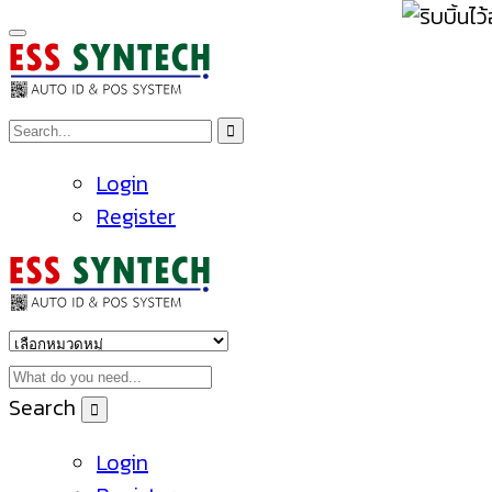
Login
Register
Search
Login