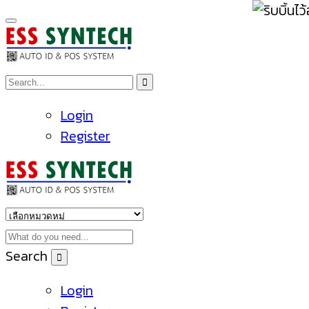
Login
Register
Search
Login