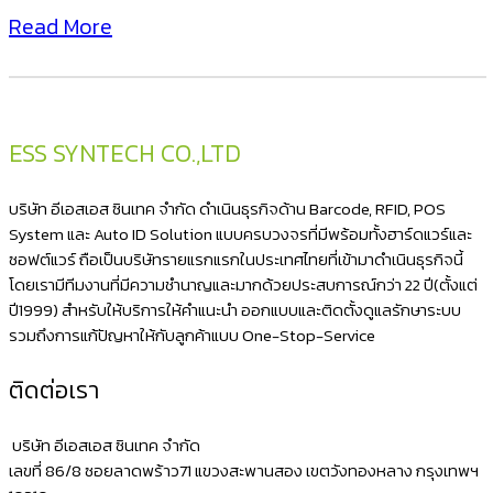
C342C
Read More
เครื่อง
พิมพ์
สติ
ก
ESS SYNTECH CO.,LTD
เกอร์
ติด
บริษัท อีเอสเอส ซินเทค จำกัด ดำเนินธุรกิจด้าน Barcode, RFID, POS
กล่อง
System และ Auto ID Solution แบบครบวงจรที่มีพร้อมทั้งฮาร์ดแวร์และ
ซอฟต์แวร์ ถือเป็นบริษัทรายแรกแรกในประเทศไทยที่เข้ามาดำเนินธุรกิจนี้
ไปรษณีย์
โดยเรามีทีมงานที่มีความชำนาญและมากด้วยประสบการณ์กว่า 22 ปี(ตั้งแต่
ผ่าน
ปี1999) สำหรับให้บริการให้คำแนะนำ ออกแบบและติดตั้งดูแลรักษาระบบ
ระบบ
รวมถึงการแก้ปัญหาให้กับลูกค้าแบบ One-Stop-Service
Prompt
ติดต่อเรา
Post
พิมพ์
บริษัท อีเอสเอส ซินเทค จำกัด
ชื่อ
เลขที่ 86/8 ซอยลาดพร้าว71 แขวงสะพานสอง เขตวังทองหลาง กรุงเทพฯ