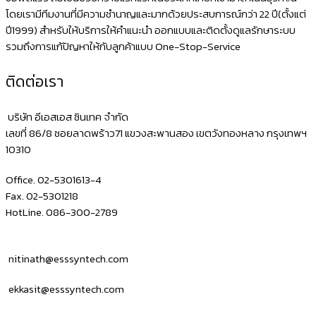
โดยเรามีทีมงานที่มีความชำนาญและมากด้วยประสบการณ์กว่า 22 ปี(ตั้งแต่
ปี1999) สำหรับให้บริการให้คำแนะนำ ออกแบบและติดตั้งดูแลรักษาระบบ
รวมถึงการแก้ปัญหาให้กับลูกค้าแบบ One-Stop-Service
ติดต่อเรา
บริษัท อีเอสเอส ซินเทค จำกัด
เลขที่ 86/8 ซอยลาดพร้าว71 แขวงสะพานสอง เขตวังทองหลาง กรุงเทพฯ
10310
Office. 02-5301613-4
Fax. 02-5301218
HotLine. 086-300-2789
nitinath@esssyntech.com
ekkasit@esssyntech.com