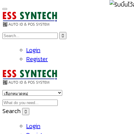
Login
Register
Search
Login