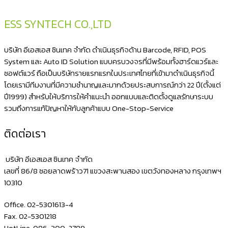
สติ
ก
ESS SYNTECH CO.,LTD
เกอร์
ติด
บริษัท อีเอสเอส ซินเทค จำกัด ดำเนินธุรกิจด้าน Barcode, RFID, POS
กล่อง
System และ Auto ID Solution แบบครบวงจรที่มีพร้อมทั้งฮาร์ดแวร์และ
ซอฟต์แวร์ ถือเป็นบริษัทรายแรกแรกในประเทศไทยที่เข้ามาดำเนินธุรกิจนี้
ไปรษณีย์
โดยเรามีทีมงานที่มีความชำนาญและมากด้วยประสบการณ์กว่า 22 ปี(ตั้งแต่
ผ่าน
ปี1999) สำหรับให้บริการให้คำแนะนำ ออกแบบและติดตั้งดูแลรักษาระบบ
ระบบ
รวมถึงการแก้ปัญหาให้กับลูกค้าแบบ One-Stop-Service
Prompt
ติดต่อเรา
Post
พิมพ์
บริษัท อีเอสเอส ซินเทค จำกัด
ชื่อ
เลขที่ 86/8 ซอยลาดพร้าว71 แขวงสะพานสอง เขตวังทองหลาง กรุงเทพฯ
10310
ที
อยู่
Office. 02-5301613-4
Fax. 02-5301218
HotLine. 086-300-2789