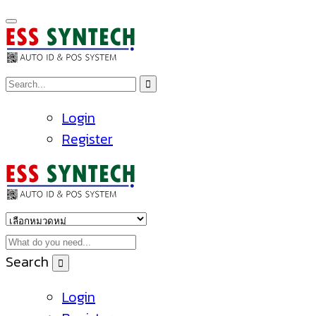
Login
Register
Search
Login