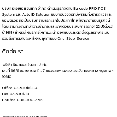
บริษัท อีเอสเอส ซินเทค จำกัด ดำเนินธุรกิจด้าน Barcode, RFID, POS
System และ Auto ID Solution แบบครบวงจรที่มีพร้อมทั้งฮาร์ดแวร์และ
ซอฟต์แวร์ ถือเป็นบริษัทรายแรกแรกในประเทศไทยที่เข้ามาดำเนินธุรกิจนี้
โดยเรามีทีมงานที่มีความชำนาญและมากด้วยประสบการณ์กว่า 22 ปี(ตั้งแต่
ปี1999) สำหรับให้บริการให้คำแนะนำ ออกแบบและติดตั้งดูแลรักษาระบบ
รวมถึงการแก้ปัญหาให้กับลูกค้าแบบ One-Stop-Service
ติดต่อเรา
บริษัท อีเอสเอส ซินเทค จำกัด
เลขที่ 86/8 ซอยลาดพร้าว71 แขวงสะพานสอง เขตวังทองหลาง กรุงเทพฯ
10310
Office. 02-5301613-4
Fax. 02-5301218
HotLine. 086-300-2789
nitinath@esssyntech.com