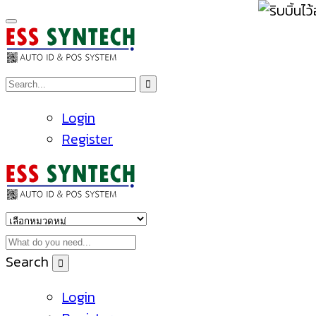
Login
Register
Search
Login