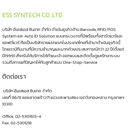
ESS SYNTECH CO.,LTD
บริษัท อีเอสเอส ซินเทค จำกัด ดำเนินธุรกิจด้าน Barcode, RFID, POS
System และ Auto ID Solution แบบครบวงจรที่มีพร้อมทั้งฮาร์ดแวร์และ
ซอฟต์แวร์ ถือเป็นบริษัทรายแรกแรกในประเทศไทยที่เข้ามาดำเนินธุรกิจนี้
โดยเรามีทีมงานที่มีความชำนาญและมากด้วยประสบการณ์กว่า 22 ปี(ตั้งแต่
ปี1999) สำหรับให้บริการให้คำแนะนำ ออกแบบและติดตั้งดูแลรักษาระบบ
รวมถึงการแก้ปัญหาให้กับลูกค้าแบบ One-Stop-Service
ติดต่อเรา
บริษัท อีเอสเอส ซินเทค จำกัด
เลขที่ 86/8 ซอยลาดพร้าว71 แขวงสะพานสอง เขตวังทองหลาง กรุงเทพฯ
10310
Office. 02-5301613-4
Fax. 02-5301218