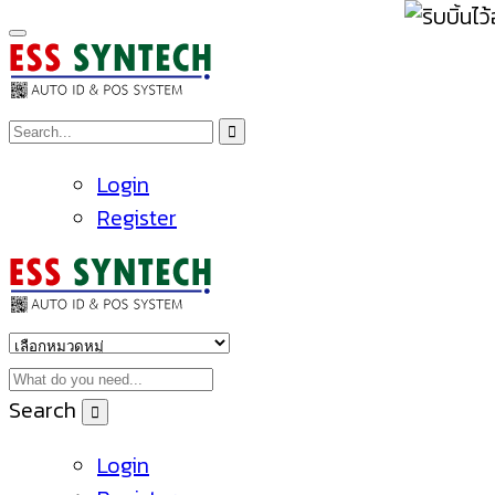
Login
Register
Search
Login