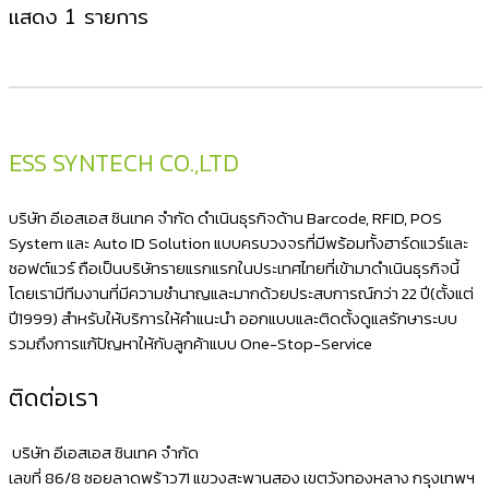
แสดง 1 รายการ
ESS SYNTECH CO.,LTD
บริษัท อีเอสเอส ซินเทค จำกัด ดำเนินธุรกิจด้าน Barcode, RFID, POS
System และ Auto ID Solution แบบครบวงจรที่มีพร้อมทั้งฮาร์ดแวร์และ
ซอฟต์แวร์ ถือเป็นบริษัทรายแรกแรกในประเทศไทยที่เข้ามาดำเนินธุรกิจนี้
โดยเรามีทีมงานที่มีความชำนาญและมากด้วยประสบการณ์กว่า 22 ปี(ตั้งแต่
ปี1999) สำหรับให้บริการให้คำแนะนำ ออกแบบและติดตั้งดูแลรักษาระบบ
รวมถึงการแก้ปัญหาให้กับลูกค้าแบบ One-Stop-Service
ติดต่อเรา
บริษัท อีเอสเอส ซินเทค จำกัด
เลขที่ 86/8 ซอยลาดพร้าว71 แขวงสะพานสอง เขตวังทองหลาง กรุงเทพฯ