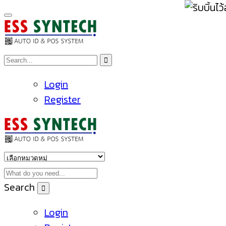
Login
Register
Search
Login