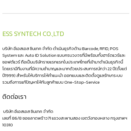
ESS SYNTECH CO.,LTD
บริษัท อีเอสเอส ซินเทค จำกัด ดำเนินธุรกิจด้าน Barcode, RFID, POS
System และ Auto ID Solution แบบครบวงจรที่มีพร้อมทั้งฮาร์ดแวร์และ
ซอฟต์แวร์ ถือเป็นบริษัทรายแรกแรกในประเทศไทยที่เข้ามาดำเนินธุรกิจนี้
โดยเรามีทีมงานที่มีความชำนาญและมากด้วยประสบการณ์กว่า 22 ปี(ตั้งแต่
ปี1999) สำหรับให้บริการให้คำแนะนำ ออกแบบและติดตั้งดูแลรักษาระบบ
รวมถึงการแก้ปัญหาให้กับลูกค้าแบบ One-Stop-Service
ติดต่อเรา
บริษัท อีเอสเอส ซินเทค จำกัด
เลขที่ 86/8 ซอยลาดพร้าว71 แขวงสะพานสอง เขตวังทองหลาง กรุงเทพฯ
10310