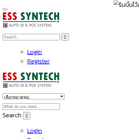
Login
Register
Search
Login