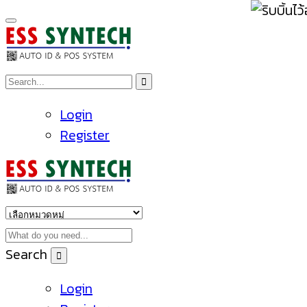
Login
Register
Search
Login