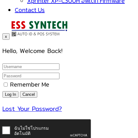
Xprinter XP-C300H อัพเดท Firmware
Contact Us
x
Hello, Welcome Back!
Remember Me
Lost Your Password?