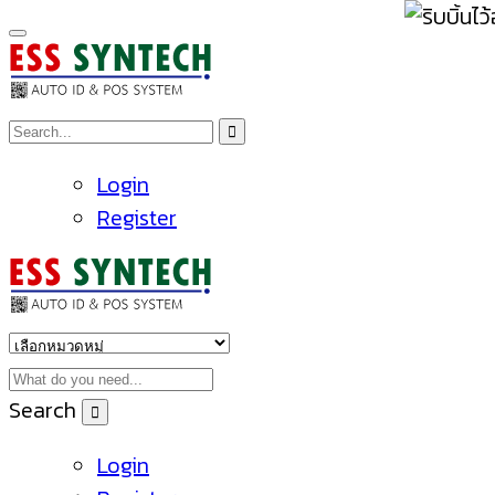
Login
Register
Search
Login