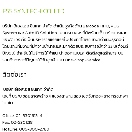
ESS SYNTECH CO.,LTD
บริษัท อีเอสเอส ซินเทค จำกัด ดำเนินธุรกิจด้าน Barcode, RFID, POS
System และ Auto ID Solution แบบครบวงจรที่มีพร้อมทั้งฮาร์ดแวร์และ
ซอฟต์แวร์ ถือเป็นบริษัทรายแรกแรกในประเทศไทยที่เข้ามาดำเนินธุรกิจนี้
โดยเรามีทีมงานที่มีความชำนาญและมากด้วยประสบการณ์กว่า 22 ปี(ตั้งแต่
ปี1999) สำหรับให้บริการให้คำแนะนำ ออกแบบและติดตั้งดูแลรักษาระบบ
รวมถึงการแก้ปัญหาให้กับลูกค้าแบบ One-Stop-Service
ติดต่อเรา
บริษัท อีเอสเอส ซินเทค จำกัด
เลขที่ 86/8 ซอยลาดพร้าว71 แขวงสะพานสอง เขตวังทองหลาง กรุงเทพฯ
10310
Office. 02-5301613-4
Fax. 02-5301218
HotLine. 086-300-2789