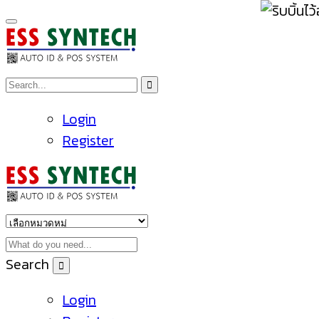
Login
Register
Search
Login