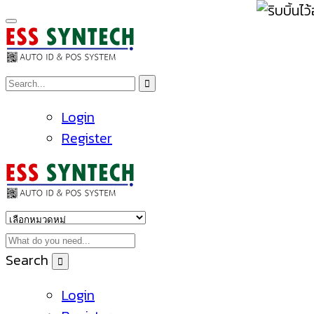
Login
Register
Search
Login