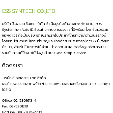
ESS SYNTECH CO.,LTD
บริษัท อีเอสเอส ซินเทค จำกัด ดำเนินธุรกิจด้าน Barcode, RFID, POS
System และ Auto ID Solution แบบครบวงจรที่มีพร้อมทั้งฮาร์ดแวร์และ
ซอฟต์แวร์ ถือเป็นบริษัทรายแรกแรกในประเทศไทยที่เข้ามาดำเนินธุรกิจนี้
โดยเรามีทีมงานที่มีความชำนาญและมากด้วยประสบการณ์กว่า 22 ปี(ตั้งแต่
ปี1999) สำหรับให้บริการให้คำแนะนำ ออกแบบและติดตั้งดูแลรักษาระบบ
รวมถึงการแก้ปัญหาให้กับลูกค้าแบบ One-Stop-Service
ติดต่อเรา
บริษัท อีเอสเอส ซินเทค จำกัด
เลขที่ 86/8 ซอยลาดพร้าว71 แขวงสะพานสอง เขตวังทองหลาง กรุงเทพฯ
10310
Office. 02-5301613-4
Fax. 02-5301218
HotLine. 086-300-2789