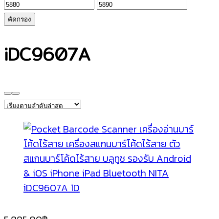
ราคา
ราคา
ต่ำ
สูงสุด
คัดกรอง
สุด
iDC9607A