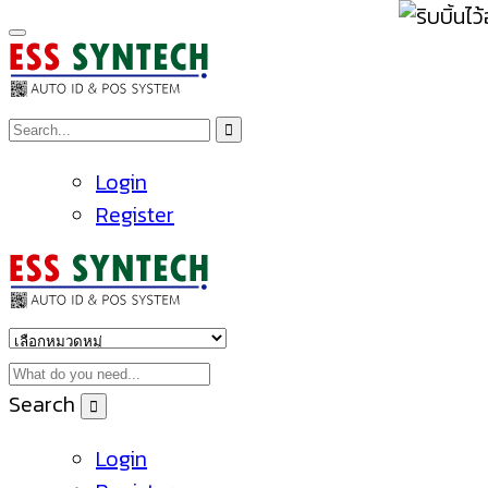
Login
Register
Search
Login