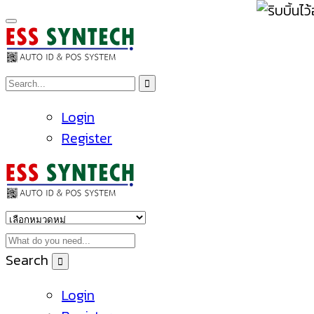
Login
Register
Search
Login