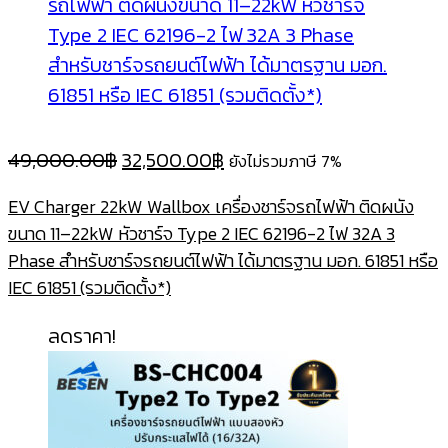
Original
Current
49,000.00
฿
32,500.00
฿
ยังไม่รวมภาษี 7%
price
price
EV Charger 22kW Wallbox เครื่องชาร์จรถไฟฟ้า ติดผนัง
was:
is:
ขนาด 11–22kW หัวชาร์จ Type 2 IEC 62196-2 ไฟ 32A 3
49,000.00฿.
32,500.00฿.
Phase สำหรับชาร์จรถยนต์ไฟฟ้า ได้มาตรฐาน มอก. 61851 หรือ
IEC 61851 (รวมติดตั้ง*)
ลดราคา!