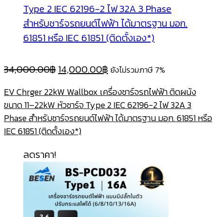
Original
Current
34,000.00
฿
14,000.00
฿
ยังไม่รวมภาษี 7%
price
price
EV Chrger 22kW Wallbox เครื่องชาร์จรถไฟฟ้า ติดผนัง
was:
is:
ขนาด 11–22kW หัวชาร์จ Type 2 IEC 62196-2 ไฟ 32A 3
34,000.00฿.
14,000.00฿.
Phase สำหรับชาร์จรถยนต์ไฟฟ้า ได้มาตรฐาน มอก. 61851 หรือ
IEC 61851 (ติดตั้งเอง*)
ลดราคา!