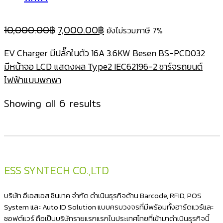
Original
Current
10,000.00
฿
7,000.00
฿
ยังไม่รวมภาษี 7%
price
price
EV Charger มีปลั๊กในตัว 16A 3.6KW Besen BS-PCD032
was:
is:
มีหน้าจอ LCD แสดงผล Type2 IEC62196-2 ชาร์จรถยนต์
10,000.00฿.
7,000.00฿.
ไฟฟ้าแบบพกพา
Sorted
Showing all 6 results
by
latest
ESS SYNTECH CO.,LTD
บริษัท อีเอสเอส ซินเทค จำกัด ดำเนินธุรกิจด้าน Barcode, RFID, POS
System และ Auto ID Solution แบบครบวงจรที่มีพร้อมทั้งฮาร์ดแวร์และ
ซอฟต์แวร์ ถือเป็นบริษัทรายแรกแรกในประเทศไทยที่เข้ามาดำเนินธุรกิจนี้