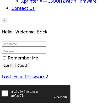
Xprinter XP-C300H อัพเดท Firmware
Contact Us
x
Hello, Welcome Back!
Remember Me
Lost Your Password?