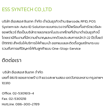
ESS SYNTECH CO.,LTD
บริษัท อีเอสเอส ซินเทค จำกัด ดำเนินธุรกิจด้าน Barcode, RFID, POS
System และ Auto ID Solution แบบครบวงจรที่มีพร้อมทั้งฮาร์ดแวร์และ
ซอฟต์แวร์ ถือเป็นบริษัทรายแรกแรกในประเทศไทยที่เข้ามาดำเนินธุรกิจนี้
โดยเรามีทีมงานที่มีความชำนาญและมากด้วยประสบการณ์กว่า 22 ปี(ตั้งแต่
ปี1999) สำหรับให้บริการให้คำแนะนำ ออกแบบและติดตั้งดูแลรักษาระบบ
รวมถึงการแก้ปัญหาให้กับลูกค้าแบบ One-Stop-Service
ติดต่อเรา
บริษัท อีเอสเอส ซินเทค จำกัด
เลขที่ 86/8 ซอยลาดพร้าว71 แขวงสะพานสอง เขตวังทองหลาง กรุงเทพฯ
10310
Office. 02-5301613-4
Fax. 02-5301218
HotLine. 086-300-2789