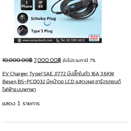
Original
Current
10,000.00
฿
7,000.00
฿
ยังไม่รวมภาษี 7%
price
price
EV Charger Type1 SAE J1772 มีปลั๊กในตัว 16A 3.6KW
was:
is:
Besen BS-PCD032 มีหน้าจอ LCD แสดงผล ชาร์จรถยนต์
10,000.00฿.
7,000.00฿.
ไฟฟ้าแบบพกพา
แสดง 1 รายการ