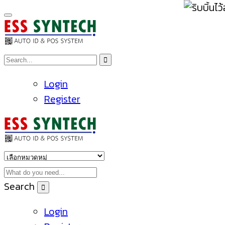
Login
Register
Search
Login