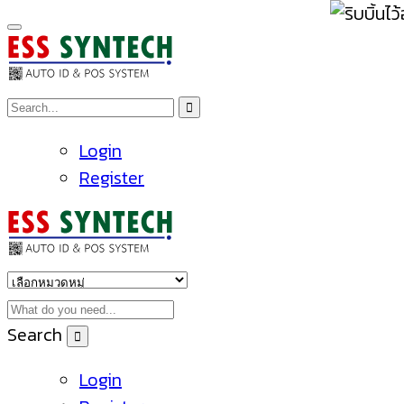
Login
Register
Search
Login