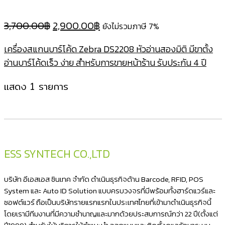
Original
Current
3,700.00
฿
2,900.00
฿
ยังไม่รวมภาษี 7%
price
price
เครื่องสแกนบาร์โค้ด Zebra DS2208 หัวอ่านสองมิติ มีขาตั้ง
was:
is:
อ่านบาร์โค้ดเร็ว ง่าย สำหรับการขายหน้าร้าน รับประกัน 4 ปี
3,700.00฿.
2,900.00฿.
แสดง 1 รายการ
ESS SYNTECH CO.,LTD
บริษัท อีเอสเอส ซินเทค จำกัด ดำเนินธุรกิจด้าน Barcode, RFID, POS
System และ Auto ID Solution แบบครบวงจรที่มีพร้อมทั้งฮาร์ดแวร์และ
ซอฟต์แวร์ ถือเป็นบริษัทรายแรกแรกในประเทศไทยที่เข้ามาดำเนินธุรกิจนี้
โดยเรามีทีมงานที่มีความชำนาญและมากด้วยประสบการณ์กว่า 22 ปี(ตั้งแต่