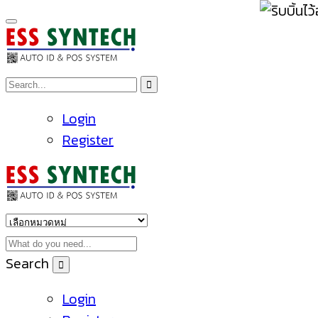
Login
Register
Search
Login