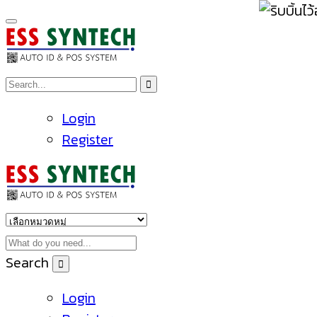
Login
Register
Search
Login