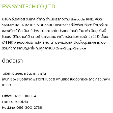
ESS SYNTECH CO.,LTD
บริษัท อีเอสเอส ซินเทค จำกัด ดำเนินธุรกิจด้าน Barcode, RFID, POS
System และ Auto ID Solution แบบครบวงจรที่มีพร้อมทั้งฮาร์ดแวร์และ
ซอฟต์แวร์ ถือเป็นบริษัทรายแรกแรกในประเทศไทยที่เข้ามาดำเนินธุรกิจนี้
โดยเรามีทีมงานที่มีความชำนาญและมากด้วยประสบการณ์กว่า 22 ปี(ตั้งแต่
ปี1999) สำหรับให้บริการให้คำแนะนำ ออกแบบและติดตั้งดูแลรักษาระบบ
รวมถึงการแก้ปัญหาให้กับลูกค้าแบบ One-Stop-Service
ติดต่อเรา
บริษัท อีเอสเอส ซินเทค จำกัด
เลขที่ 86/8 ซอยลาดพร้าว71 แขวงสะพานสอง เขตวังทองหลาง กรุงเทพฯ
10310
Office. 02-5301613-4
Fax. 02-5301218
HotLine. 086-300-2789