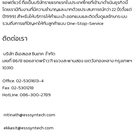
ซอฟต์แวร์ ถือเป็นบริษัทรายแรกแรกในประเทศไทยที่เข้ามาดำเนินธุรกิจนี้
โดยเรามีทีมงานที่มีความชำนาญและมากด้วยประสบการณ์กว่า 22 ปี(ตั้งแต่
ปี1999) สำหรับให้บริการให้คำแนะนำ ออกแบบและติดตั้งดูแลรักษาระบบ
รวมถึงการแก้ปัญหาให้กับลูกค้าแบบ One-Stop-Service
ติดต่อเรา
บริษัท อีเอสเอส ซินเทค จำกัด
เลขที่ 86/8 ซอยลาดพร้าว71 แขวงสะพานสอง เขตวังทองหลาง กรุงเทพฯ
10310
Office. 02-5301613-4
Fax. 02-5301218
HotLine. 086-300-2789
nitinath@esssyntech.com
ekkasit@esssyntech.com