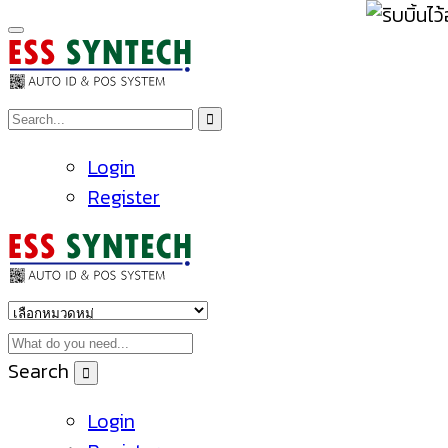
Login
Register
Search
Login