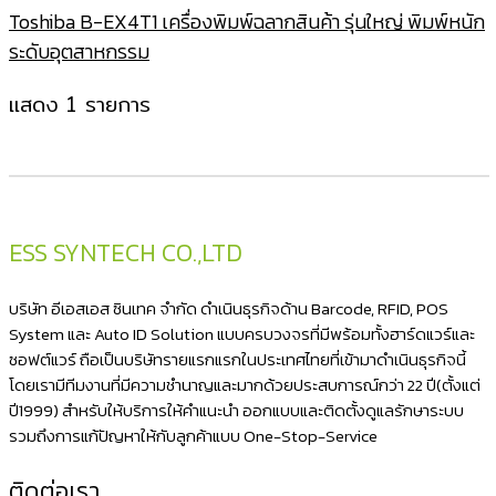
Toshiba B-EX4T1 เครื่องพิมพ์ฉลากสินค้า รุ่นใหญ่ พิมพ์หนัก
ระดับอุตสาหกรรม
แสดง 1 รายการ
ESS SYNTECH CO.,LTD
บริษัท อีเอสเอส ซินเทค จำกัด ดำเนินธุรกิจด้าน Barcode, RFID, POS
System และ Auto ID Solution แบบครบวงจรที่มีพร้อมทั้งฮาร์ดแวร์และ
ซอฟต์แวร์ ถือเป็นบริษัทรายแรกแรกในประเทศไทยที่เข้ามาดำเนินธุรกิจนี้
โดยเรามีทีมงานที่มีความชำนาญและมากด้วยประสบการณ์กว่า 22 ปี(ตั้งแต่
ปี1999) สำหรับให้บริการให้คำแนะนำ ออกแบบและติดตั้งดูแลรักษาระบบ
รวมถึงการแก้ปัญหาให้กับลูกค้าแบบ One-Stop-Service
ติดต่อเรา