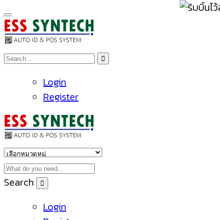
Login
Register
Search
Login