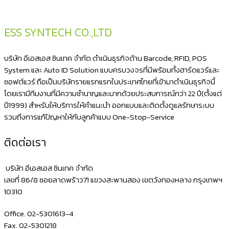
ESS SYNTECH CO.,LTD
บริษัท อีเอสเอส ซินเทค จำกัด ดำเนินธุรกิจด้าน Barcode, RFID, POS
System และ Auto ID Solution แบบครบวงจรที่มีพร้อมทั้งฮาร์ดแวร์และ
ซอฟต์แวร์ ถือเป็นบริษัทรายแรกแรกในประเทศไทยที่เข้ามาดำเนินธุรกิจนี้
โดยเรามีทีมงานที่มีความชำนาญและมากด้วยประสบการณ์กว่า 22 ปี(ตั้งแต่
ปี1999) สำหรับให้บริการให้คำแนะนำ ออกแบบและติดตั้งดูแลรักษาระบบ
รวมถึงการแก้ปัญหาให้กับลูกค้าแบบ One-Stop-Service
ติดต่อเรา
บริษัท อีเอสเอส ซินเทค จำกัด
เลขที่ 86/8 ซอยลาดพร้าว71 แขวงสะพานสอง เขตวังทองหลาง กรุงเทพฯ
10310
Office. 02-5301613-4
Fax. 02-5301218