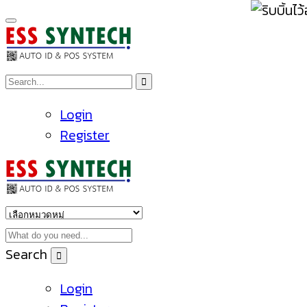
Login
Register
Search
Login