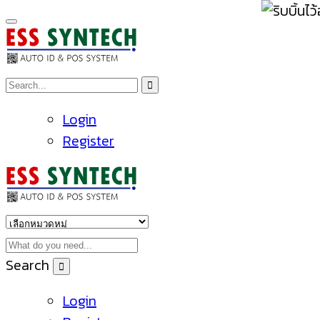
Login
Register
Search
Login