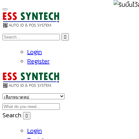
Login
Register
Search
Login