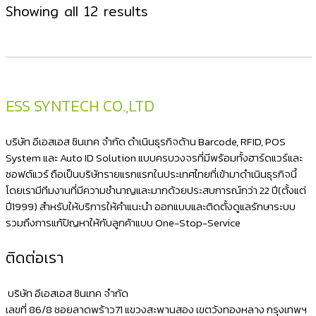
Sorted
Showing all 12 results
by
latest
ESS SYNTECH CO.,LTD
บริษัท อีเอสเอส ซินเทค จำกัด ดำเนินธุรกิจด้าน Barcode, RFID, POS
System และ Auto ID Solution แบบครบวงจรที่มีพร้อมทั้งฮาร์ดแวร์และ
ซอฟต์แวร์ ถือเป็นบริษัทรายแรกแรกในประเทศไทยที่เข้ามาดำเนินธุรกิจนี้
โดยเรามีทีมงานที่มีความชำนาญและมากด้วยประสบการณ์กว่า 22 ปี(ตั้งแต่
ปี1999) สำหรับให้บริการให้คำแนะนำ ออกแบบและติดตั้งดูแลรักษาระบบ
รวมถึงการแก้ปัญหาให้กับลูกค้าแบบ One-Stop-Service
ติดต่อเรา
บริษัท อีเอสเอส ซินเทค จำกัด
เลขที่ 86/8 ซอยลาดพร้าว71 แขวงสะพานสอง เขตวังทองหลาง กรุงเทพฯ