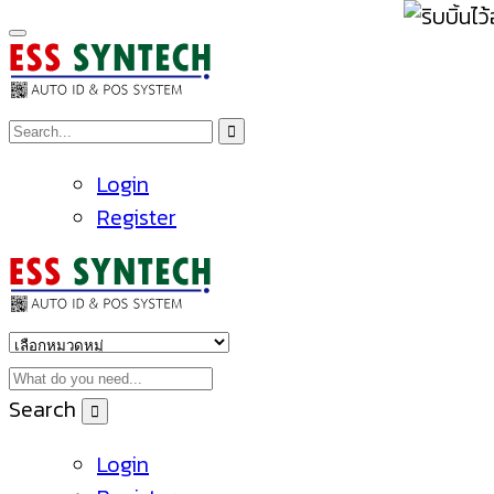
Login
Register
Search
Login