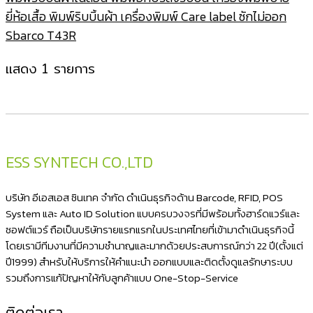
ยี่ห้อเสื้อ พิมพ์ริบบิ้นผ้า เครื่องพิมพ์ Care label ซักไม่ออก
Sbarco T43R
แสดง 1 รายการ
ESS SYNTECH CO.,LTD
บริษัท อีเอสเอส ซินเทค จำกัด ดำเนินธุรกิจด้าน Barcode, RFID, POS
System และ Auto ID Solution แบบครบวงจรที่มีพร้อมทั้งฮาร์ดแวร์และ
ซอฟต์แวร์ ถือเป็นบริษัทรายแรกแรกในประเทศไทยที่เข้ามาดำเนินธุรกิจนี้
โดยเรามีทีมงานที่มีความชำนาญและมากด้วยประสบการณ์กว่า 22 ปี(ตั้งแต่
ปี1999) สำหรับให้บริการให้คำแนะนำ ออกแบบและติดตั้งดูแลรักษาระบบ
รวมถึงการแก้ปัญหาให้กับลูกค้าแบบ One-Stop-Service
ติดต่อเรา