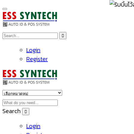
Login
Register
Search
Login