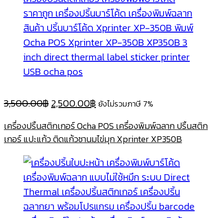
Original
Current
3,500.00
฿
2,500.00
฿
ยังไม่รวมภาษี 7%
price
price
เครื่องปริ้นสติกเกอร์ Ocha POS เครื่องพิมพ์ฉลาก ปริ้นสติก
was:
is:
เกอร์ แปะแก้ว ติดแก้วชานมไข่มุก Xprinter XP350B
3,500.00฿.
2,500.00฿.