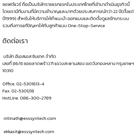
ซอฟต์แวร์ ถือเป็นบริษัทรายแรกแรกในประเทศไทยที่เข้ามาดำเนินธุรกิจนี้
โดยเรามีทีมงานที่มีความชำนาญและมากด้วยประสบการณ์กว่า 22 ปี(ตั้งแต่
ปี1999) สำหรับให้บริการให้คำแนะนำ ออกแบบและติดตั้งดูแลรักษาระบบ
รวมถึงการแก้ปัญหาให้กับลูกค้าแบบ One-Stop-Service
ติดต่อเรา
บริษัท อีเอสเอส ซินเทค จำกัด
เลขที่ 86/8 ซอยลาดพร้าว71 แขวงสะพานสอง เขตวังทองหลาง กรุงเทพฯ
10310
Office. 02-5301613-4
Fax. 02-5301218
HotLine. 086-300-2789
nitinath@esssyntech.com
ekkasit@esssyntech.com