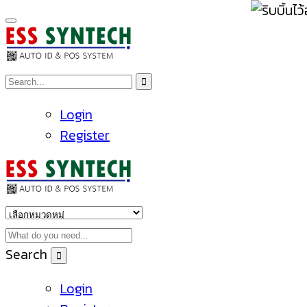
Login
Register
Search
Login