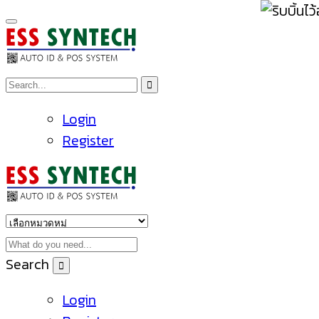
Login
Register
Search
Login