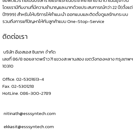
ซอฟต์แวร์ ถือเป็นบริษัทรายแรกแรกในประเทศไทยที่เข้ามาดำเนินธุรกิจนี้
โดยเรามีทีมงานที่มีความชำนาญและมากด้วยประสบการณ์กว่า 22 ปี(ตั้งแต่
ปี1999) สำหรับให้บริการให้คำแนะนำ ออกแบบและติดตั้งดูแลรักษาระบบ
รวมถึงการแก้ปัญหาให้กับลูกค้าแบบ One-Stop-Service
ติดต่อเรา
บริษัท อีเอสเอส ซินเทค จำกัด
เลขที่ 86/8 ซอยลาดพร้าว71 แขวงสะพานสอง เขตวังทองหลาง กรุงเทพฯ
10310
Office. 02-5301613-4
Fax. 02-5301218
HotLine. 086-300-2789
nitinath@esssyntech.com
ekkasit@esssyntech.com