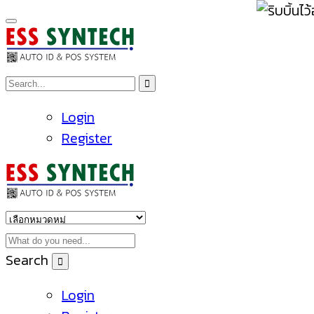
Login
Register
Search
Login