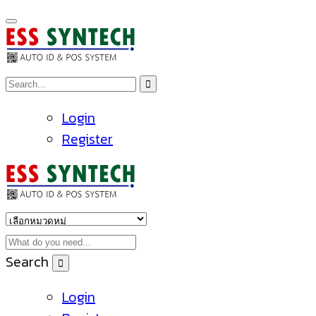
Login
Register
Search
Login