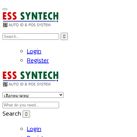
Login
Register
Search
Login